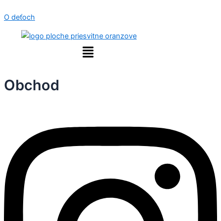
Preskočiť
O deťoch
na
obsah
Menu
Obchod