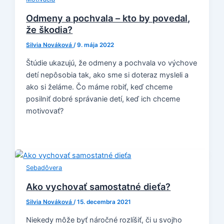
Odmeny a pochvala – kto by povedal,
že škodia?
Silvia Nováková
/
9. mája 2022
Štúdie ukazujú, že odmeny a pochvala vo výchove
detí nepôsobia tak, ako sme si doteraz mysleli a
ako si želáme. Čo máme robiť, keď chceme
posilniť dobré správanie detí, keď ich chceme
motivovať?
Sebadôvera
Ako vychovať samostatné dieťa?
Silvia Nováková
/
15. decembra 2021
Niekedy môže byť náročné rozlíšiť, či u svojho