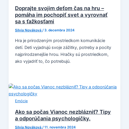
Doprajte svojim deťom čas na hru –
pomáha im pochopiť svet a vyrovnať
sa s ťažkosťami
Silvia Nováková
/
3. decembra 2024
Hra je prirodzeným prostriedkom komunikácie
detí. Deti vyjadrujú svoje zážitky, potreby a pocity
najprirodzenejšie hrou. Hračky sú prostriedkom,
ako vyjadriť to, čo potrebujú.
Emócie
Ako sa počas Vianoc nezblázniť? Tipy
a odporúčania psychologičky.
Silvia Nováková
/
11. novembra 2024