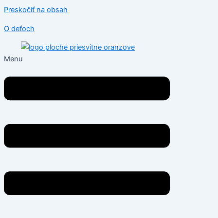
Preskočiť na obsah
O deťoch
Menu