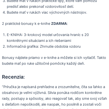
Budete mať v rukách praktické tipy, ktoré vám pomôžu
predísť alebo prekonať vzdorovitosť detí.
Budete mať v rukách viac výchovných nástrojov.
2 praktické bonusy k e-knihe
ZDARMA
:
E-KNIHA: 3-krokový model určovania hraníc s 20
konkrétnymi situáciami a ich riešeniami
Informačná grafika: Zhrnutie obdobia vzdoru
Bonusy nájdete priamo v e-knihe a môžete si ich vytlačiť. Takto
budete mať po ruke užitočné pomôcky každý deň.
Recenzia:
“Príručka je napísaná prehľadne a zrozumiteľne, číta sa ľahko a
obsahovo je veľmi výživná. Silvia ponúka rodičom konkrétne
rady, postupy a spôsoby, ako reagovať tak, aby sme svoj vzťah
s dieťaťom nepoškodili, ale naopak, ho posilnili a zostali voči