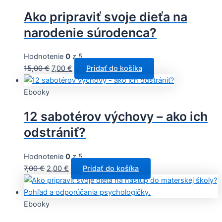
Ako pripraviť svoje dieťa na
narodenie súrodenca?
Hodnotenie
0
z 5
15,00
€
7,00
€
Pridať do košíka
Ebooky
12 sabotérov výchovy – ako ich
odstrániť?
Hodnotenie
0
z 5
7,00
€
2,00
€
Pridať do košíka
Ebooky