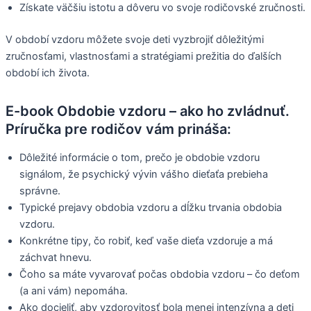
Získate väčšiu istotu a dôveru vo svoje rodičovské zručnosti.
V období vzdoru môžete svoje deti vyzbrojiť dôležitými
zručnosťami, vlastnosťami a stratégiami prežitia do ďalších
období ich života.
E-book Obdobie vzdoru – ako ho zvládnuť.
Príručka pre rodičov vám prináša:
Dôležité informácie o tom, prečo je obdobie vzdoru
signálom, že psychický vývin vášho dieťaťa prebieha
správne.
Typické prejavy obdobia vzdoru a dĺžku trvania obdobia
vzdoru.
Konkrétne tipy, čo robiť, keď vaše dieťa vzdoruje a má
záchvat hnevu.
Čoho sa máte vyvarovať počas obdobia vzdoru – čo deťom
(a ani vám) nepomáha.
Ako docieliť, aby vzdorovitosť bola menej intenzívna a deti