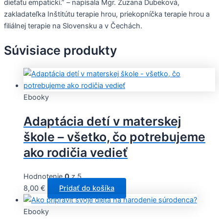
dieťaťu empatickí.” – napísala Mgr. Zuzana Dubeková,
zakladateľka Inštitútu terapie hrou, priekopníčka terapie hrou a
filiálnej terapie na Slovensku a v Čechách.
Súvisiace produkty
Ebooky
Adaptácia detí v materskej
škole – všetko, čo potrebujeme
ako rodičia vedieť
Hodnotenie
0
z 5
8,00
€
Pridať do košíka
Ebooky